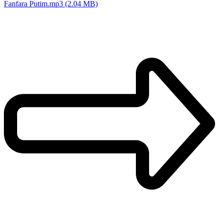
Fanfara Putim.mp3 (2.04 MB)