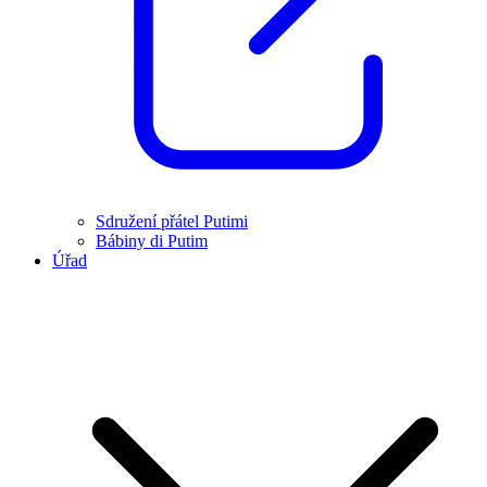
Sdružení přátel Putimi
Bábiny di Putim
Úřad