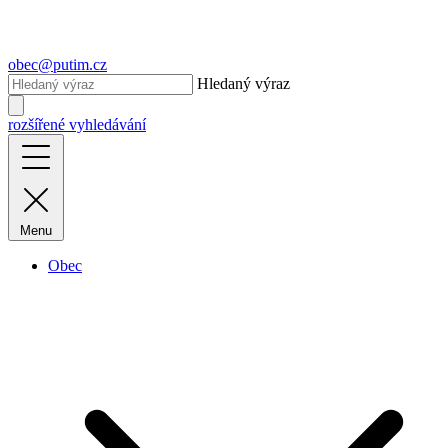
obec@putim.cz
Hledaný výraz
rozšířené vyhledávání
Menu
Obec