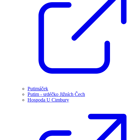
Putimáček
Putim - srdéčko Jižních Čech
Hospoda U Cimbury