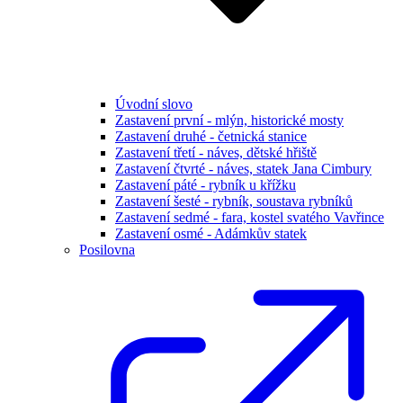
Úvodní slovo
Zastavení první - mlýn, historické mosty
Zastavení druhé - četnická stanice
Zastavení třetí - náves, dětské hřiště
Zastavení čtvrté - náves, statek Jana Cimbury
Zastavení páté - rybník u křížku
Zastavení šesté - rybník, soustava rybníků
Zastavení sedmé - fara, kostel svatého Vavřince
Zastavení osmé - Adámkův statek
Posilovna