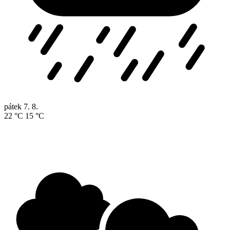
pátek
7. 8.
22 °C
15 °C