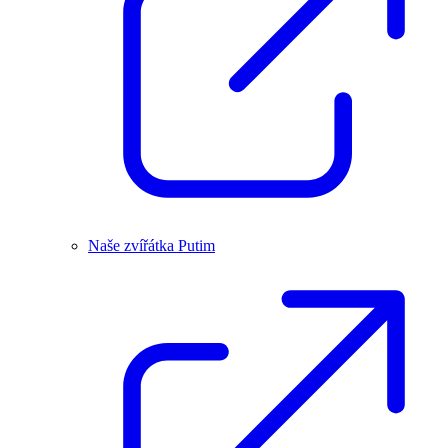
Naše zvířátka Putim