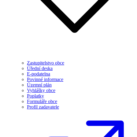
Zastupitelstvo obce
Úřední deska
E-podatelna
Povinné informace
Územní plán
Vyhlášky obce
Poplatky
Formuláře obce
Profil zadavatele