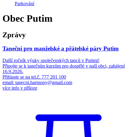
Parkování
Obec Putim
Zprávy
Taneční pro manželské a přátelské páry Putim
Další ročník výuky společenských tanců v Putimi!
Připojte se k tanečním kurzům pro dospělé v naší obci, zahájení
16.9.2026.
Přihlaste se na tel.č. 777 201 100
email: tanecni.harmony@gmail.com
více info v příloze