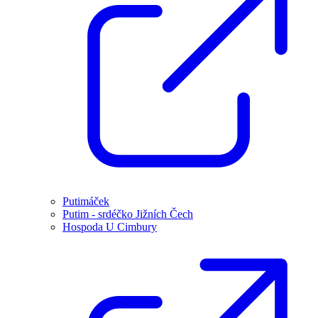
Putimáček
Putim - srdéčko Jižních Čech
Hospoda U Cimbury