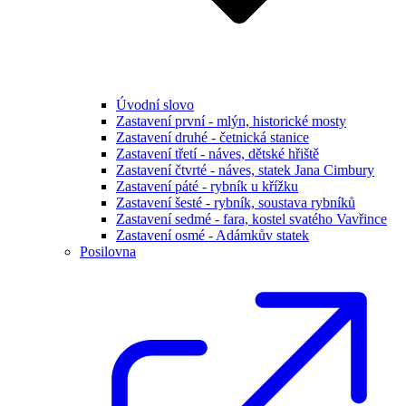
Úvodní slovo
Zastavení první - mlýn, historické mosty
Zastavení druhé - četnická stanice
Zastavení třetí - náves, dětské hřiště
Zastavení čtvrté - náves, statek Jana Cimbury
Zastavení páté - rybník u křížku
Zastavení šesté - rybník, soustava rybníků
Zastavení sedmé - fara, kostel svatého Vavřince
Zastavení osmé - Adámkův statek
Posilovna