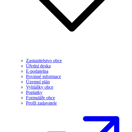
Zastupitelstvo obce
Úřední deska
E-podatelna
Povinné informace
Územní plán
Vyhlášky obce
Poplatky
Formuláře obce
Profil zadavatele