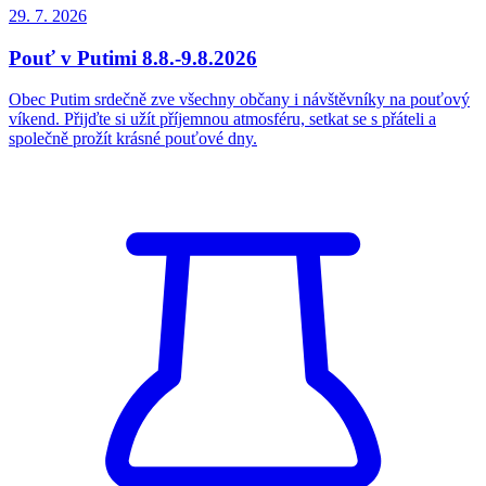
29. 7.
2026
Pouť v Putimi 8.8.-9.8.2026
Obec Putim srdečně zve všechny občany i návštěvníky na pouťový
víkend. Přijďte si užít příjemnou atmosféru, setkat se s přáteli a
společně prožít krásné pouťové dny.