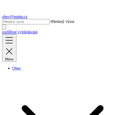
obec@putim.cz
Hledaný výraz
rozšířené vyhledávání
Menu
Obec