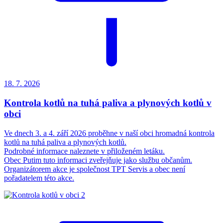
18. 7.
2026
Kontrola kotlů na tuhá paliva a plynových kotlů v
obci
Ve dnech 3. a 4. září 2026 proběhne v naší obci hromadná kontrola
kotlů na tuhá paliva a plynových kotlů.
Podrobné informace naleznete v přiloženém letáku.
Obec Putim tuto informaci zveřejňuje jako službu občanům.
Organizátorem akce je společnost TPT Servis a obec není
pořadatelem této akce.