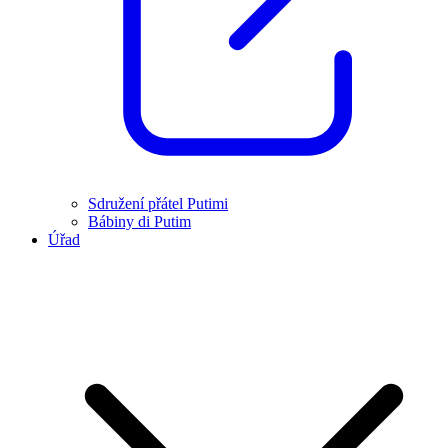
Sdružení přátel Putimi
Bábiny di Putim
Úřad