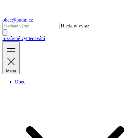
obec@putim.cz
Hledaný výraz
rozšířené vyhledávání
Menu
Obec