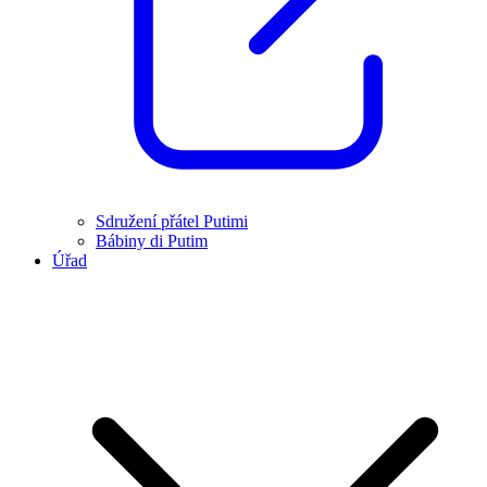
Sdružení přátel Putimi
Bábiny di Putim
Úřad