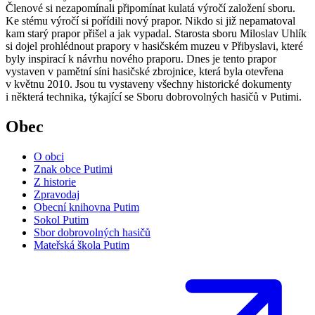
Členové si nezapomínali připomínat kulatá výročí založení sboru.
Ke stému výročí si pořídili nový prapor. Nikdo si již nepamatoval
kam starý prapor přišel a jak vypadal. Starosta sboru Miloslav Uhlík
si dojel prohlédnout prapory v hasičském muzeu v Přibyslavi, které
byly inspirací k návrhu nového praporu. Dnes je tento prapor
vystaven v pamětní síni hasičské zbrojnice, která byla otevřena
v květnu 2010. Jsou tu vystaveny všechny historické dokumenty
i některá technika, týkající se Sboru dobrovolných hasičů v Putimi.
Obec
O obci
Znak obce Putimi
Z historie
Zpravodaj
Obecní knihovna Putim
Sokol Putim
Sbor dobrovolných hasičů
Mateřská škola Putim