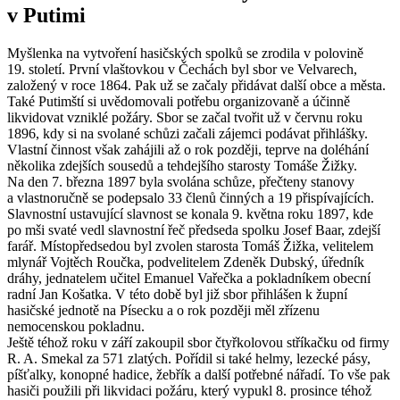
v Putimi
Myšlenka na vytvoření hasičských spolků se zrodila v polovině
19. století. První vlaštovkou v Čechách byl sbor ve Velvarech,
založený v roce 1864. Pak už se začaly přidávat další obce a města.
Také Putimští si uvědomovali potřebu organizovaně a účinně
likvidovat vzniklé požáry. Sbor se začal tvořit už v červnu roku
1896, kdy si na svolané schůzi začali zájemci podávat přihlášky.
Vlastní činnost však zahájili až o rok později, teprve na doléhání
několika zdejších sousedů a tehdejšího starosty Tomáše Žižky.
Na den 7. března 1897 byla svolána schůze, přečteny stanovy
a vlastnoručně se podepsalo 33 členů činných a 19 přispívajících.
Slavnostní ustavující slavnost se konala 9. května roku 1897, kde
po mši svaté vedl slavnostní řeč předseda spolku Josef Baar, zdejší
farář. Místopředsedou byl zvolen starosta Tomáš Žižka, velitelem
mlynář Vojtěch Roučka, podvelitelem Zdeněk Dubský, úředník
dráhy, jednatelem učitel Emanuel Vařečka a pokladníkem obecní
radní Jan Košatka. V této době byl již sbor přihlášen k župní
hasičské jednotě na Písecku a o rok později měl zřízenu
nemocenskou pokladnu.
Ještě téhož roku v září zakoupil sbor čtyřkolovou stříkačku od firmy
R. A. Smekal za 571 zlatých. Pořídil si také helmy, lezecké pásy,
píšťalky, konopné hadice, žebřík a další potřebné nářadí. To vše pak
hasiči použili při likvidaci požáru, který vypukl 8. prosince téhož