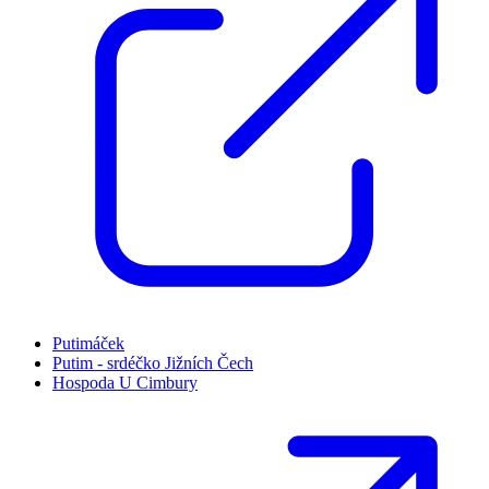
Putimáček
Putim - srdéčko Jižních Čech
Hospoda U Cimbury