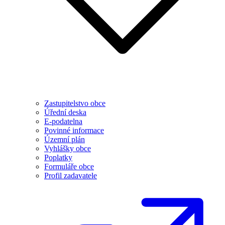
Zastupitelstvo obce
Úřední deska
E-podatelna
Povinné informace
Územní plán
Vyhlášky obce
Poplatky
Formuláře obce
Profil zadavatele