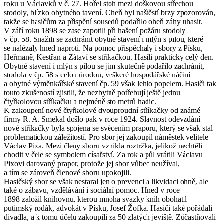
roku u Václavků v č. 27. Hořel stoh mezi doškovou střechou
stodoly, blízko obytného tavení. Oheň byl naštěstí brzy zpozorován,
takže se hasičům za přispění sousedů podařilo oheň záhy uhasit.
V září roku 1898 se zase zapotili při hašení požáru stodoly
v čp. 58. Snažili se zachránit obytné stavení i mlýn s pilou, které
se nalézaly hned naproti. Na pomoc přispěchaly i sbory z Písku,
Heřmaně, Kestřan a Zátaví se stříkačkou. Hasili prakticky celý den.
Obytné stavení i mlýn s pilou se jim skutečně podařilo zachránit,
stodola v čp. 58 s celou úrodou, veškeré hospodářské náčiní
a obytné výměnkářské stavení čp. 59 však lehlo popelem. Hasiči tak
touto zkušeností zjistili, že nezbytně potřebují ještě jednu
čtyřkolovou stříkačku a nejméně sto metrů hadic.
K zakoupení nové čtyřkolové dvouproudní stříkačky od známé
firmy R. A. Smekal došlo pak v roce 1924. Slavnost odevzdání
nové stříkačky byla spojena se svěcením praporu, který se však stal
problematickou záležitostí. Pro sbor jej zakoupil náměstek velitele
Václav Pixa. Mezi členy sboru vznikla roztržka, jelikož nechtěli
chodit v čele se symbolem císařství. Za rok a půl vrátili Václavu
Pixovi darovaný prapor, protože jej sbor vůbec neužíval,
a tím se zároveň členové sboru upokojili.
Hasičský sbor se však nestaral jen o prevenci a likvidaci ohně, ale
také o zábavu, vzdělávání i sociální pomoc. Hned v roce
1898 založil knihovnu, kterou mnoha svazky knih obohatil
putimský rodák, advokát v Písku, Josef Žofka. Hasiči také pořádali
divadla, a k tomu účelu zakoupili za 50 zlatých jeviště. Zúčastňovali