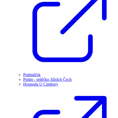
Putimáček
Putim - srdéčko Jižních Čech
Hospoda U Cimbury