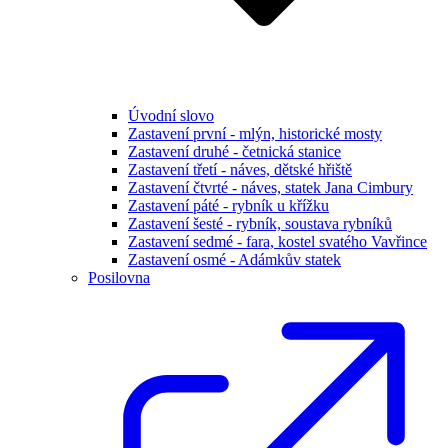
Úvodní slovo
Zastavení první - mlýn, historické mosty
Zastavení druhé - četnická stanice
Zastavení třetí - náves, dětské hřiště
Zastavení čtvrté - náves, statek Jana Cimbury
Zastavení páté - rybník u křížku
Zastavení šesté - rybník, soustava rybníků
Zastavení sedmé - fara, kostel svatého Vavřince
Zastavení osmé - Adámkův statek
Posilovna