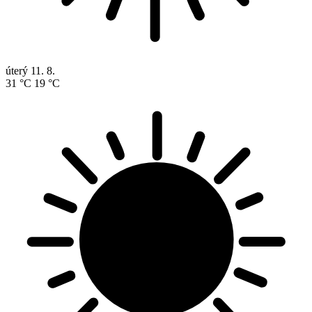
úterý
11. 8.
31 °C
19 °C