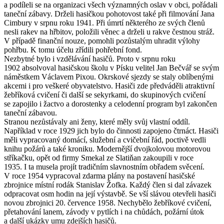
a podíleli se na organizaci všech významných oslav v obci, pořádali
taneční zábavy. Drželi hasičkou pohotovost také při filmování Jana
Cimbury v srpnu roku 1941. Při úmrtí některého ze svých členů
nesli rakev na hřbitov, položili věnec a drželi u rakve čestnou stráž.
V případě finanční nouze, pomohli pozůstalým uhradit výlohy
pohřbu. K tomu účelu zřídili pohřební fond.
Nezbytné bylo i vzdělávání hasičů. Proto v srpnu roku
1902 absolvoval hasičskou školu v Písku velitel Jan Bečvář se svým
náměstkem Václavem Pixou. Okrskové sjezdy se staly oblíbenými
akcemi i pro veškeré obyvatelstvo. Hasiči zde předváděli atraktivní
žebříková cvičení či další se sekyrkami, do skupinových cvičení
se zapojilo i žactvo a dorostenky a celodenní program byl zakončen
taneční zábavou.
Stranou nezůstávaly ani ženy, které měly svůj vlastní oddíl.
Například v roce 1929 jich bylo do činnosti zapojeno čtrnáct. Hasiči
měli vypracovaný domácí, služební a cvičební řád, poctivě vedli
knihu požárů a také kroniku. Modernější dvojkolovou motorovou
stříkačku, opět od firmy Smekal ze Slatiňan zakoupili v roce
1935. I ta musela projít tradičním slavnostním obřadem svěcení.
V roce 1954 vypracoval zdarma plány na postavení hasičské
zbrojnice místní rodák Stanislav Žofka. Každý člen si dal závazek
odpracovat osm hodin na její výstavbě. Se vší slávou otevřeli hasiči
novou zbrojnici 20. července 1958. Nechybělo žebříkové cvičení,
přetahování lanem, závody v pytlích i na chůdách, požární útok
a další ukázky umu zdejších hasičů.