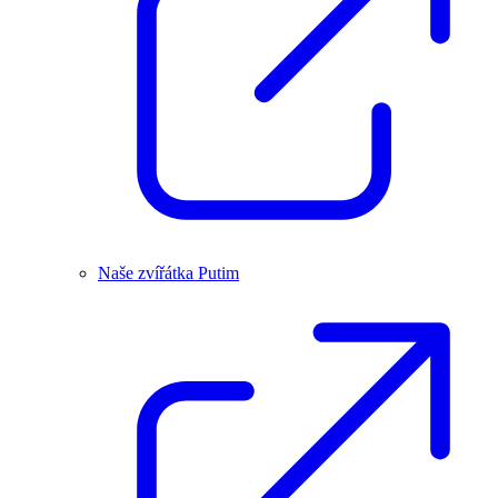
Naše zvířátka Putim