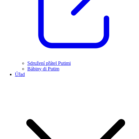
Sdružení přátel Putimi
Bábiny di Putim
Úřad