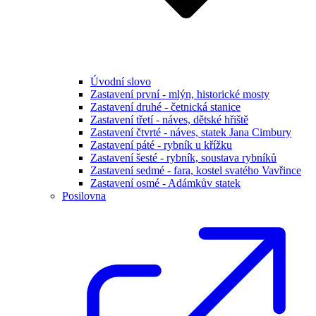
Úvodní slovo
Zastavení první - mlýn, historické mosty
Zastavení druhé - četnická stanice
Zastavení třetí - náves, dětské hřiště
Zastavení čtvrté - náves, statek Jana Cimbury
Zastavení páté - rybník u křížku
Zastavení šesté - rybník, soustava rybníků
Zastavení sedmé - fara, kostel svatého Vavřince
Zastavení osmé - Adámkův statek
Posilovna