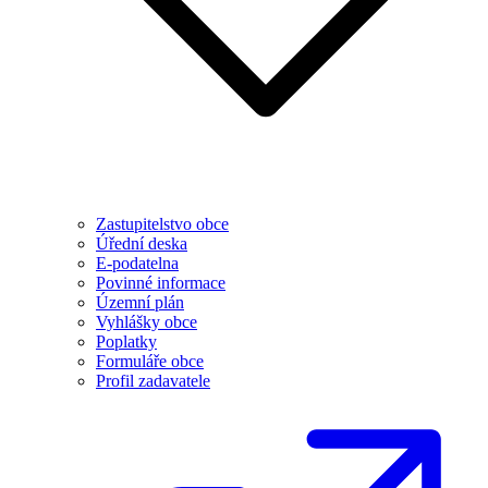
Zastupitelstvo obce
Úřední deska
E-podatelna
Povinné informace
Územní plán
Vyhlášky obce
Poplatky
Formuláře obce
Profil zadavatele