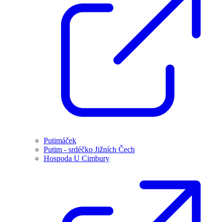
Putimáček
Putim - srdéčko Jižních Čech
Hospoda U Cimbury