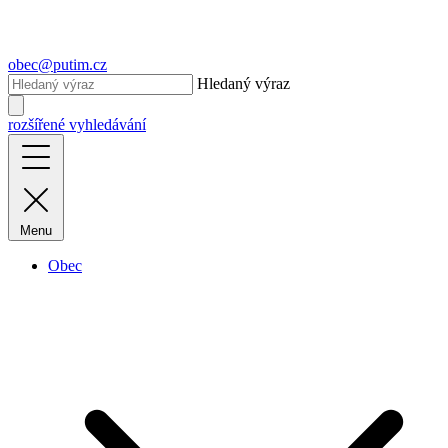
obec@putim.cz
Hledaný výraz
rozšířené vyhledávání
Menu
Obec