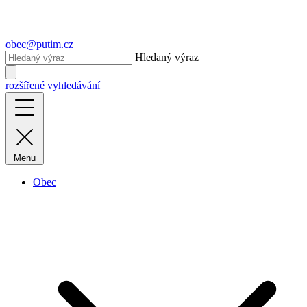
obec@putim.cz
Hledaný výraz
rozšířené vyhledávání
Menu
Obec