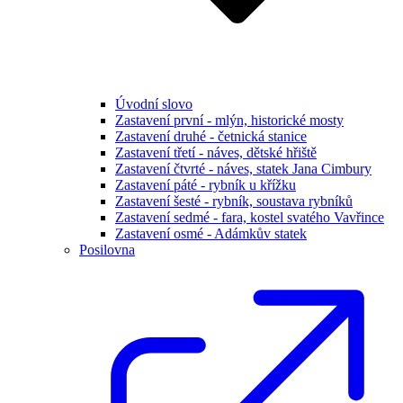
Úvodní slovo
Zastavení první - mlýn, historické mosty
Zastavení druhé - četnická stanice
Zastavení třetí - náves, dětské hřiště
Zastavení čtvrté - náves, statek Jana Cimbury
Zastavení páté - rybník u křížku
Zastavení šesté - rybník, soustava rybníků
Zastavení sedmé - fara, kostel svatého Vavřince
Zastavení osmé - Adámkův statek
Posilovna