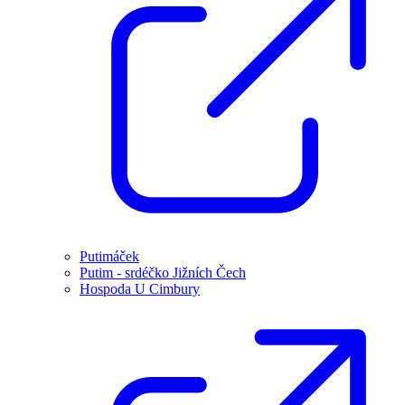
Putimáček
Putim - srdéčko Jižních Čech
Hospoda U Cimbury