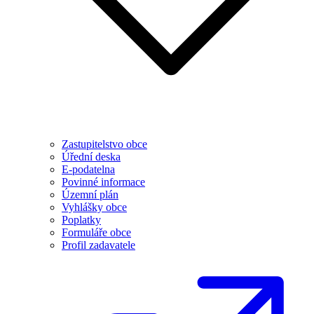
Zastupitelstvo obce
Úřední deska
E-podatelna
Povinné informace
Územní plán
Vyhlášky obce
Poplatky
Formuláře obce
Profil zadavatele