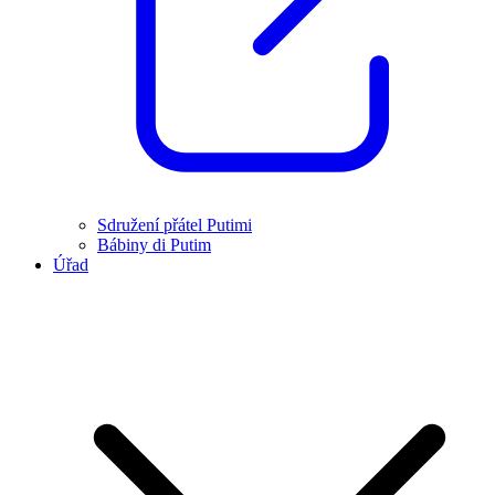
Sdružení přátel Putimi
Bábiny di Putim
Úřad