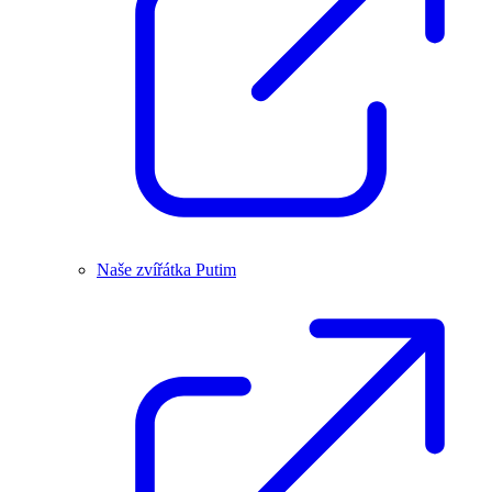
Naše zvířátka Putim