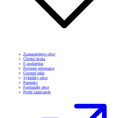
Zastupitelstvo obce
Úřední deska
E-podatelna
Povinné informace
Územní plán
Vyhlášky obce
Poplatky
Formuláře obce
Profil zadavatele