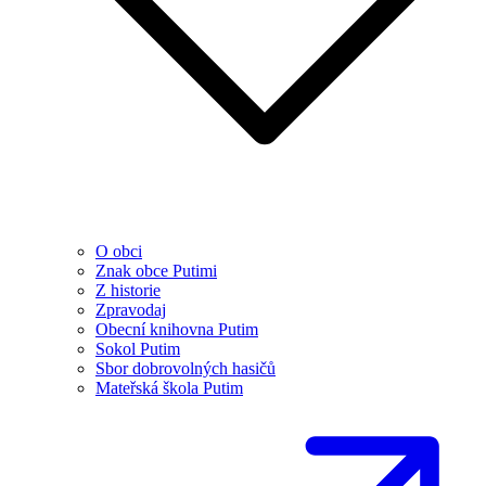
O obci
Znak obce Putimi
Z historie
Zpravodaj
Obecní knihovna Putim
Sokol Putim
Sbor dobrovolných hasičů
Mateřská škola Putim