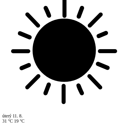
úterý
11. 8.
31 °C
19 °C