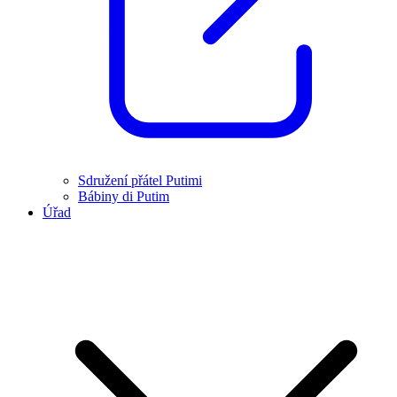
Sdružení přátel Putimi
Bábiny di Putim
Úřad