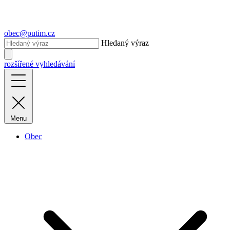
obec@putim.cz
Hledaný výraz
rozšířené vyhledávání
Menu
Obec