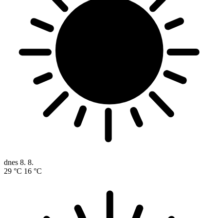
dnes
8. 8.
29 °C
16 °C