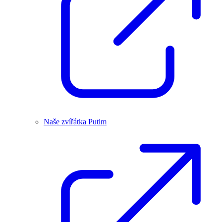
Naše zvířátka Putim