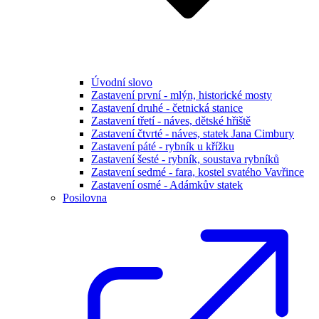
Úvodní slovo
Zastavení první - mlýn, historické mosty
Zastavení druhé - četnická stanice
Zastavení třetí - náves, dětské hřiště
Zastavení čtvrté - náves, statek Jana Cimbury
Zastavení páté - rybník u křížku
Zastavení šesté - rybník, soustava rybníků
Zastavení sedmé - fara, kostel svatého Vavřince
Zastavení osmé - Adámkův statek
Posilovna