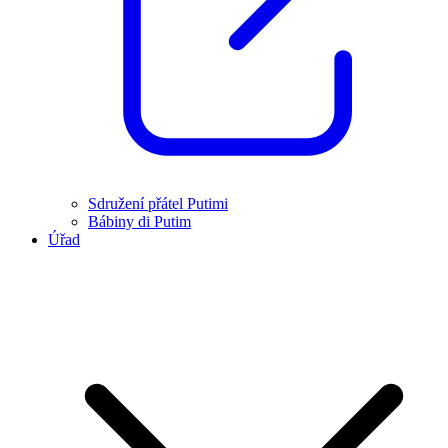
Sdružení přátel Putimi
Bábiny di Putim
Úřad