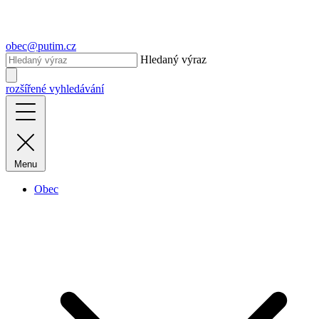
obec@putim.cz
Hledaný výraz
rozšířené vyhledávání
Menu
Obec