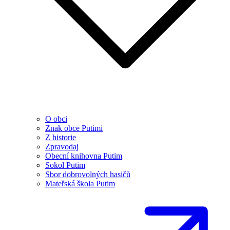
O obci
Znak obce Putimi
Z historie
Zpravodaj
Obecní knihovna Putim
Sokol Putim
Sbor dobrovolných hasičů
Mateřská škola Putim