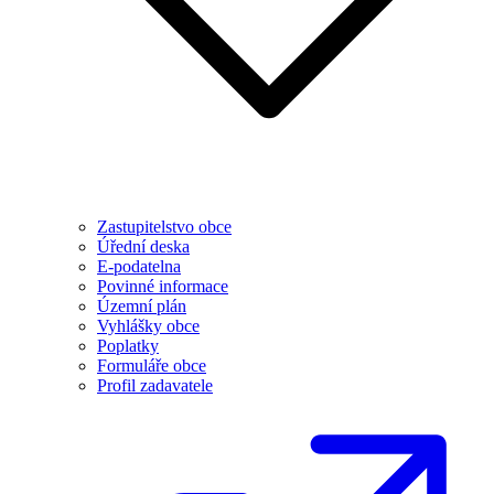
Zastupitelstvo obce
Úřední deska
E-podatelna
Povinné informace
Územní plán
Vyhlášky obce
Poplatky
Formuláře obce
Profil zadavatele