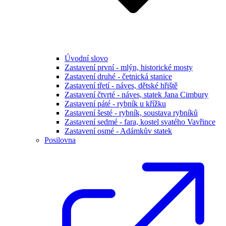
Úvodní slovo
Zastavení první - mlýn, historické mosty
Zastavení druhé - četnická stanice
Zastavení třetí - náves, dětské hřiště
Zastavení čtvrté - náves, statek Jana Cimbury
Zastavení páté - rybník u křížku
Zastavení šesté - rybník, soustava rybníků
Zastavení sedmé - fara, kostel svatého Vavřince
Zastavení osmé - Adámkův statek
Posilovna