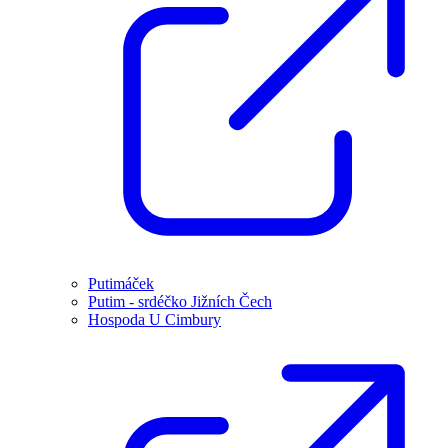
Putimáček
Putim - srdéčko Jižních Čech
Hospoda U Cimbury