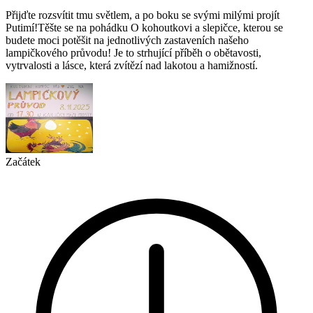
Přijďte rozsvítit tmu světlem, a po boku se svými milými projít
Putimí!Těšte se na pohádku O kohoutkovi a slepičce, kterou se
budete moci potěšit na jednotlivých zastaveních našeho
lampičkového průvodu! Je to strhující příběh o obětavosti,
vytrvalosti a lásce, která zvítězí nad lakotou a hamižností.
Začátek