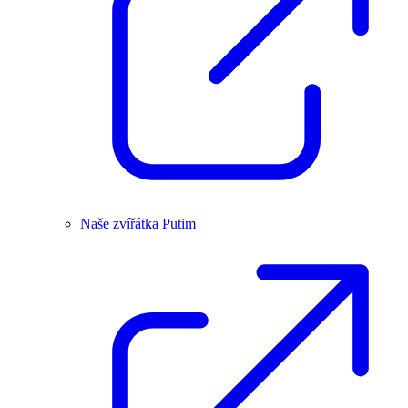
Naše zvířátka Putim