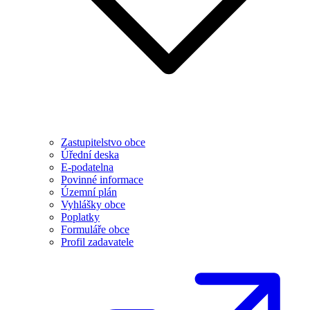
Zastupitelstvo obce
Úřední deska
E-podatelna
Povinné informace
Územní plán
Vyhlášky obce
Poplatky
Formuláře obce
Profil zadavatele