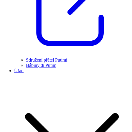
Sdružení přátel Putimi
Bábiny di Putim
Úřad