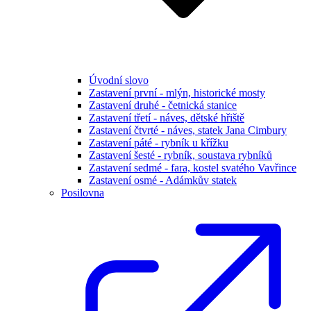
Úvodní slovo
Zastavení první - mlýn, historické mosty
Zastavení druhé - četnická stanice
Zastavení třetí - náves, dětské hřiště
Zastavení čtvrté - náves, statek Jana Cimbury
Zastavení páté - rybník u křížku
Zastavení šesté - rybník, soustava rybníků
Zastavení sedmé - fara, kostel svatého Vavřince
Zastavení osmé - Adámkův statek
Posilovna