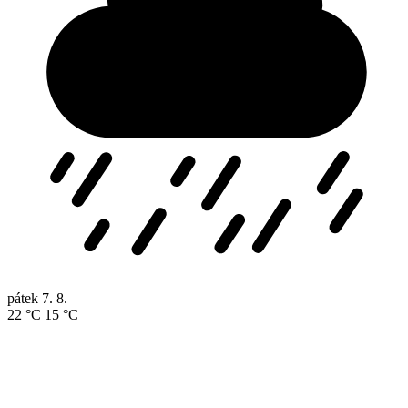
pátek
7. 8.
22 °C
15 °C