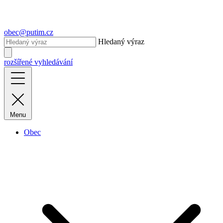
obec@putim.cz
Hledaný výraz
rozšířené vyhledávání
Menu
Obec