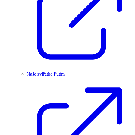
Naše zvířátka Putim