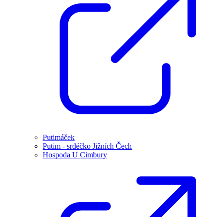
Putimáček
Putim - srdéčko Jižních Čech
Hospoda U Cimbury